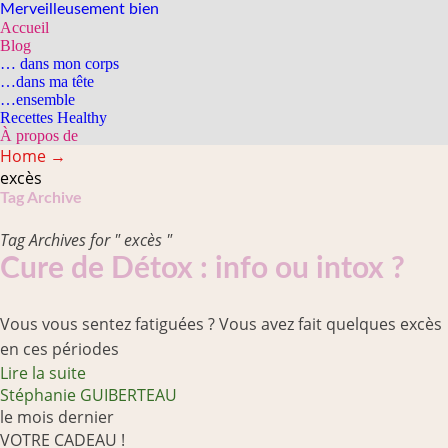
Merveilleusement bien
Accueil
Blog
… dans mon corps
…dans ma tête
…ensemble
Recettes Healthy
À propos de
Home
→
excès
Tag Archive
Tag Archives for " excès "
Cure de Détox : info ou intox ?
Vous vous sentez fatiguées ? Vous avez fait quelques excès
en ces périodes
Lire la suite
Stéphanie GUIBERTEAU
le mois dernier
VOTRE CADEAU !