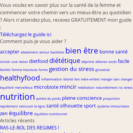
Vous voulez en savoir plus sur la santé de la femme et
commencer votre chemin vers un mieux-être au quotidien
? Alors n'attendez plus, recevez GRATUITEMENT mon guide
:
Téléchargez le guide ici
Comment puis-je vous aider ?
bien être
accepter
bonne santé
allaitement
amour
bactéries
diététique
dietfood
facile
choisir
cure
detox
déprime
détente
excès
gestion du stress
famille
femme heureuse
forme
grossesse
healthyfood
inflammation
liberté
lien mère-enfant
manger sain
manger
mincir
microbiote
équilibré
merveilleux
méditation
naturellement
no stress
nutrition
pleine conscience
perdre du poids
proportion
santé
silhouette
sport
rapidement
retrouver la ligne
système immunitaire
équilibre
zen
équilibre nutritionnel
Articles récents
RAS-LE-BOL DES REGIMES !