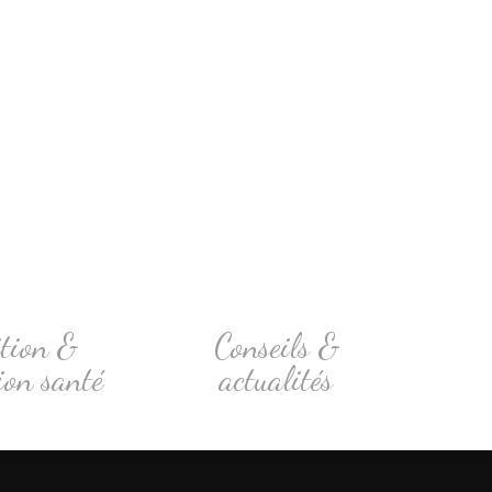
ition &
Conseils &
ion santé
actualités