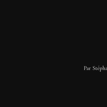
Par
Stépha
Hit enter to search or ESC to clo