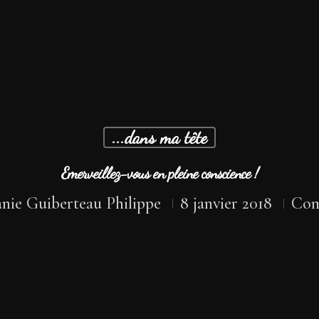
...dans ma tête
Emerveillez-vous en pleine conscience !
nie Guiberteau Philippe
8 janvier 2018
Com
se